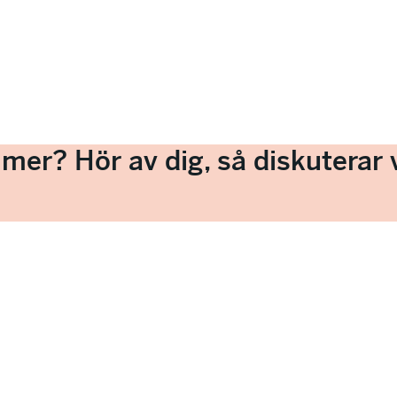
a mer? Hör av dig, så diskuterar v