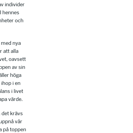
v individer
ll hennes
nheter och
a med nya
 att alla
ivet, oavsett
ppen av sin
äller höga
 ihop i en
ans i livet
kapa värde.
å det krävs
 uppnå vår
era på toppen