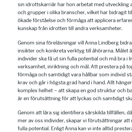
sin idrottskarriär har hon arbetat med utveckling a
och grupper i olika branscher, vilket har bidragit ti
ökade förståelse och förmåga att applicera erfare
kunskap från idrotten till andra verksamheter.
Genom sina föreläsningar vill Anna Lindberg bidr
insikter och konkreta verktyg till åhörarna. Målet är
individer ska få ut sin fulla potential och må bra i l
verksamhet, inriktning och mål. Att prestera på to
förmåga och samtidigt vara hållbar som individ st
krav och går i högsta grad hand i hand. Allt hänger
komplex helhet – att skapa en god struktur och bal
är en förutsättning för att lyckas och samtidigt s
Genom att lära sig identifiera särskilda tillfällen, d
mer av oss individer, skapar vi förutsättningar att
fulla potential. Enligt Anna kan vi inte alltid prest