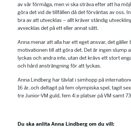
av vår förmåga, men vi ska sträva efter att ha möjl
göra det vid de tillfällen då det förväntas av oss. 
bra av att utvecklas – allt kräver ständig utveckli
avvecklas det på ett eller annat sätt.
Anna menar att alla har ett eget ansvar, det gäller b
motivationen till att göra det. Det är ingen slump a
lyckas och andra inte, utan det krävs ett stort e
och hård ansträngning för att lyckas.
Anna Lindberg har tävlat i simhopp på internationell
16 år, och deltagit på fem olympiska spel, tagit se
tre Junior-VM guld, fem 4:e platser på VM samt 7
Du ska anlita Anna Lindberg om du vill: