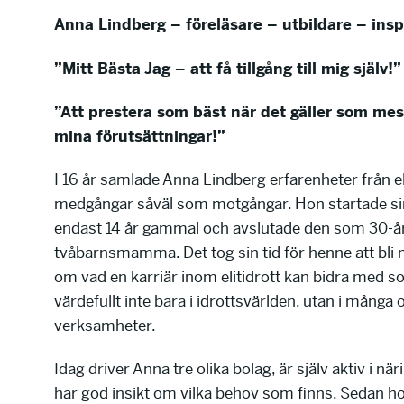
Anna Lindberg – föreläsare – utbildare – insp
”Mitt Bästa Jag – att få tillgång till mig själv!”
”Att prestera som bäst när det gäller som mest
mina förutsättningar!”
I 16 år samlade Anna Lindberg erfarenheter från eli
medgångar såväl som motgångar. Hon startade sin
endast 14 år gammal och avslutade den som 30-å
tvåbarnsmamma. Det tog sin tid för henne att bli
om vad en karriär inom elitidrott kan bidra med s
värdefullt inte bara i idrottsvärlden, utan i många o
verksamheter.
Idag driver Anna tre olika bolag, är själv aktiv i när
har god insikt om vilka behov som finns. Sedan h