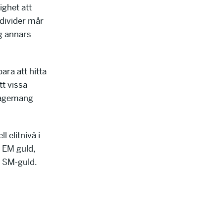
ighet att
Individer mår
ng annars
ara att hitta
tt vissa
ngagemang
 elitnivå i
x EM guld,
3 SM-guld.