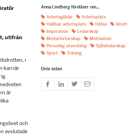
Anna Lindberg föreläser om...
iratör
Arbetsglädje
Arbetsplats
Hållbar arbetsplats
Hälsa
Idrott
Inspiration
Ledarskap
, utifrån
Medarbetarskap
Motivation
Personlig utveckling
Självledarskap
Sport
Träning
tidrotten, i
 karriär
Dela sidan
rig
 medveten
om är
lika
ingslivet och
on avslutade