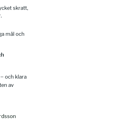
cket skratt,
.
öga mål och
ch
 – och klara
ten av
ardsson