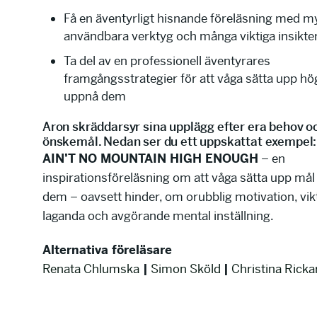
Få en äventyrligt hisnande föreläsning med my
användbara verktyg och många viktiga insikter
Ta del av en professionell äventyrares
framgångsstrategier för att våga sätta upp h
uppnå dem
Aron skräddarsyr sina upplägg efter era behov o
önskemål. Nedan ser du ett uppskattat exempel:
AIN’T NO MOUNTAIN HIGH ENOUGH
– en
inspirationsföreläsning om att våga sätta upp mål
dem – oavsett hinder, om orubblig motivation, vik
laganda och avgörande mental inställning.
Alternativa föreläsare
Renata Chlumska
|
Simon Sköld
|
Christina Rick