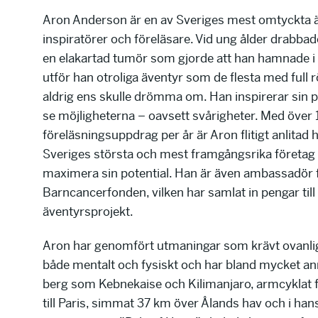
Aron Anderson är en av Sveriges mest omtyckta ä
inspiratörer och föreläsare. Vid ung ålder drabba
en elakartad tumör som gjorde att han hamnade i r
utför han otroliga äventyr som de flesta med full r
aldrig ens skulle drömma om. Han inspirerar sin pub
se möjligheterna – oavsett svårigheter. Med över
föreläsningsuppdrag per år är Aron flitigt anlitad 
Sveriges största och mest framgångsrika företag 
maximera sin potential. Han är även ambassadör 
Barncancerfonden, vilken har samlat in pengar til
äventyrsprojekt.
Aron har genomfört utmaningar som krävt ovanli
både mentalt och fysiskt och har bland mycket ann
berg som Kebnekaise och Kilimanjaro, armcyklat
till Paris, simmat 37 km över Ålands hav och i han