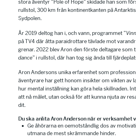
stora äventyr ”Pole of Hope” skidade han som för
rullstol, 300 km från kontinentkanten på Antarktis i
Sydpolen.
År 2019 deltog han i, och vann, programmet ”
Vinn
på TV4 där åtta paraidrottare tävlade mot varandra
grenar. 2022 blev Aron den förste deltagare som tä
dance
” i rullstol, där han tog sig ända till fjärdepla
Aron Andersons unika erfarenhet som professione
äventyrare har gett honom insikter om vikten av 
hur mental inställning kan göra hela skillnaden. In
att nå målet, utan också för att kunna njuta av re
dit.
Du ska anlita Aron Anderson när er verksamhet vi
Ge åhörarna en oemotståndlig dos av motivati
utmana de mest skrämmande hinder.