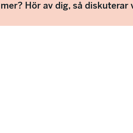
a mer? Hör av dig, så diskuterar v