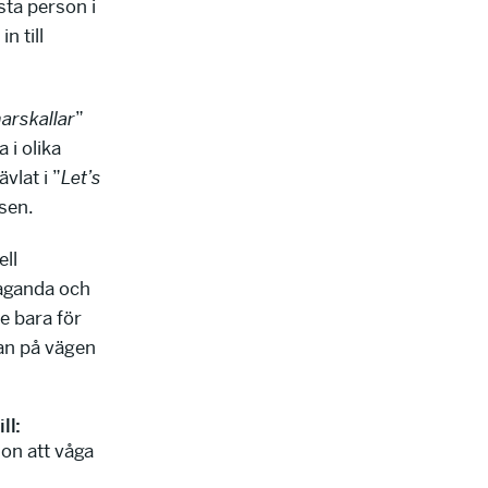
sta person i
n till
arskallar
”
 i olika
vlat i ”
Let’s
tsen.
ll
laganda och
te bara för
san på vägen
ll:
on att våga