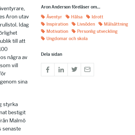
Aron Anderson föreläser om...
ventyrare,
des Aron utav
Äventyr
Hälsa
Idrott
ullstol. Idag
Inspiration
Livsöden
Målsättning
Motivation
Personlig utveckling
örlighet
Ungdomar och skola
lik till att
 100
Dela sidan
hos några av
som vill
för
l genom sina
g styrka
at bestigit
 från Malmö
s senaste