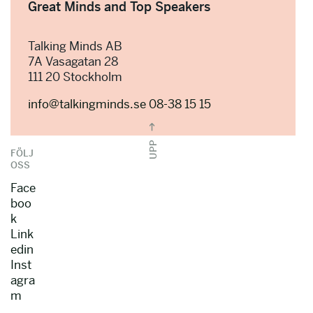
Great Minds and Top Speakers
Talking Minds AB
7A Vasagatan 28
111 20 Stockholm
info@talkingminds.se
08-38 15 15
UPP
FÖLJ
OSS
Face
boo
k
Link
edin
Inst
agra
m