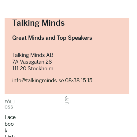
Talking Minds
Great Minds and Top Speakers
Talking Minds AB
7A Vasagatan 28
111 20 Stockholm
info@talkingminds.se
08-38 15 15
UPP
FÖLJ
OSS
Face
boo
k