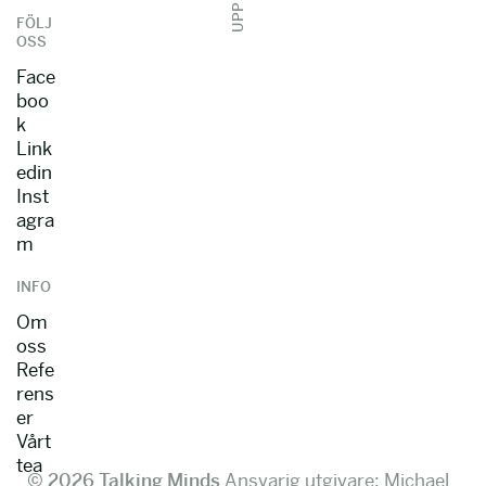
UPP
FÖLJ
OSS
Face
boo
k
Link
edin
Inst
agra
m
INFO
Om
oss
Refe
rens
er
Vårt
tea
© 2026 Talking Minds
Ansvarig utgivare: Michael