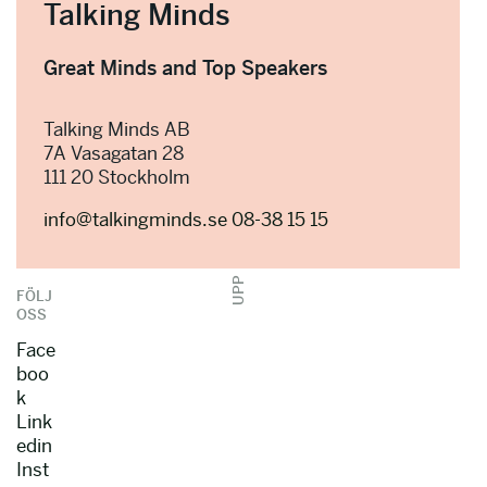
Talking Minds
Great Minds and Top Speakers
Talking Minds AB
7A Vasagatan 28
111 20 Stockholm
info@talkingminds.se
08-38 15 15
UPP
FÖLJ
OSS
Face
boo
k
Link
edin
Inst