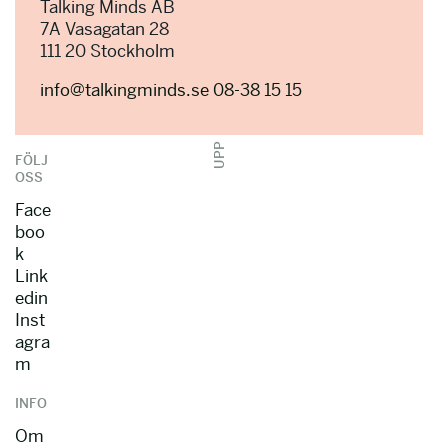
Talking Minds AB
7A Vasagatan 28
111 20 Stockholm
info@talkingminds.se
08-38 15 15
UPP
FÖLJ
OSS
Face
boo
k
Link
edin
Inst
agra
m
INFO
Om