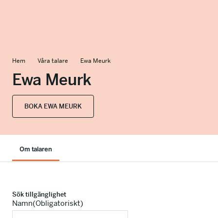
info@talkingminds.se
Hem
Våra talare
Ewa Meurk
Ewa Meurk
BOKA EWA MEURK
Om talaren
Sök tillgänglighet
Namn
(Obligatoriskt)