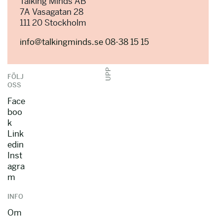
Talking Minds AB
7A Vasagatan 28
111 20 Stockholm
info@talkingminds.se
08-38 15 15
UPP
FÖLJ
OSS
Face
boo
k
Link
edin
Inst
agra
m
INFO
Om