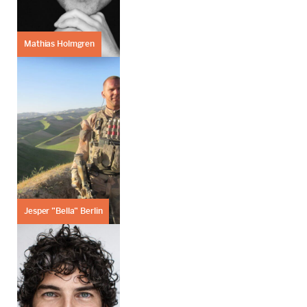
Mathias Holmgren
Jesper ”Bella” Berlin