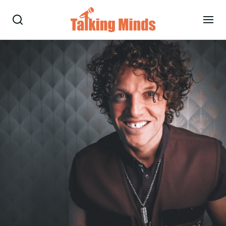
Talare
Tjänster
Evenemang
Om oss
Nyheter
Kontakt
08-38 15 15