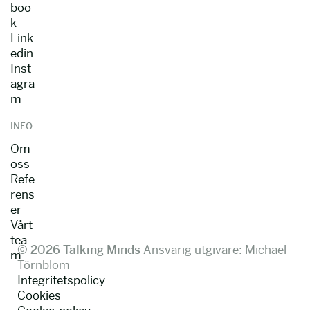
boo
k
Link
edin
Inst
agra
m
INFO
Om
oss
Refe
rens
er
Vårt
tea
© 2026 Talking Minds
Ansvarig utgivare: Michael
m
Törnblom
Integritetspolicy
Cookies