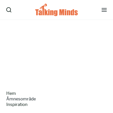
Talare
Tjänster
Evenemang
Om oss
Nyheter
Hem
Kontakt
Ämnesområde
Inspiration
08-38 15 15