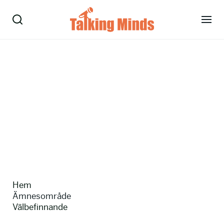
Talare
Tjänster
Evenemang
Om oss
Nyheter
Hem
Kontakt
Ämnesområde
Välbefinnande
08-38 15 15