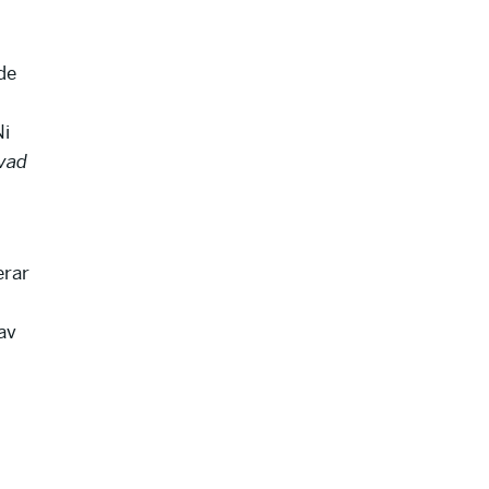
de
Ni
vad
erar
 av