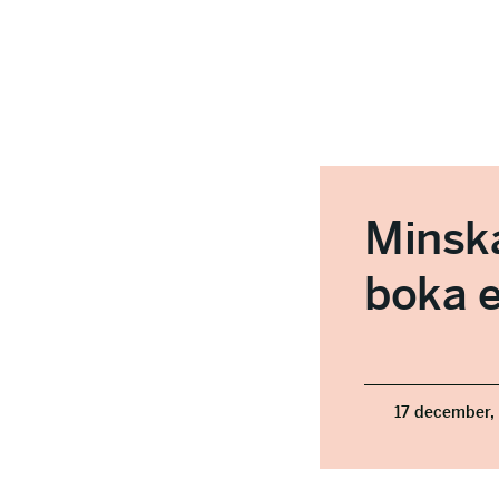
Minska
boka e
17 december,