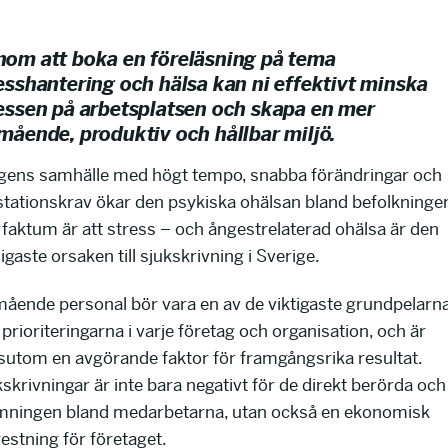
om att boka en föreläsning på tema
esshantering och hälsa kan ni effektivt minska
essen på arbetsplatsen och skapa en mer
mående, produktiv och hållbar miljö.
agens samhälle med högt tempo, snabba förändringar och
stationskrav ökar den psykiska ohälsan bland befolkninge
 faktum är att stress – och ångestrelaterad ohälsa är den
igaste orsaken till sjukskrivning i Sverige.
mående personal bör vara en av de viktigaste grundpelarn
prioriteringarna i varje företag och organisation, och är
sutom en avgörande faktor för framgångsrika resultat.
skrivningar är inte bara negativt för de direkt berörda och
mningen bland medarbetarna, utan också en ekonomisk
estning för företaget.