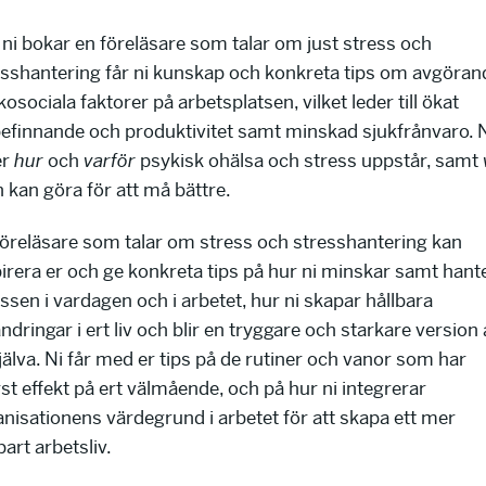
 ni bokar en föreläsare som talar om just stress och
esshantering får ni kunskap och konkreta tips om avgöran
osociala faktorer på arbetsplatsen, vilket leder till ökat
befinnande och produktivitet samt minskad sjukfrånvaro. 
er
hur
och
varför
psykisk ohälsa och stress uppstår, samt
 kan göra för att må bättre.
föreläsare som talar om stress och stresshantering kan
pirera er och ge konkreta tips på hur ni minskar samt hant
ssen i vardagen och i arbetet, hur ni skapar hållbara
ndringar i ert liv och blir en tryggare och starkare version
jälva. Ni får med er tips på de rutiner och vanor som har
st effekt på ert välmående, och på hur ni integrerar
anisationens värdegrund i arbetet för att skapa ett mer
bart arbetsliv.