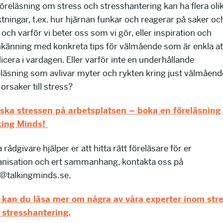
föreläsning om stress och stresshantering kan ha flera oli
ktningar, t.ex. hur hjärnan funkar och reagerar på saker oc
 och varför vi beter oss som vi gör, eller inspiration och
nkänning med konkreta tips för välmående som är enkla at
icera i vardagen. Eller varför inte en underhållande
eläsning som avlivar myter och rykten kring just välmåend
orsaker till stress?
ska stressen på arbetsplatsen – boka en föreläsning
king Minds!
 rådgivare hjälper er att hitta rätt föreläsare för er
anisation och ert sammanhang, kontakta oss på
o@talkingminds.se.
 kan du läsa mer om några av våra experter inom str
 stresshantering.