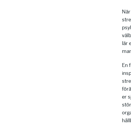
När
str
psyk
väl
lär 
man
En 
ins
stre
förä
er s
stör
org
håll