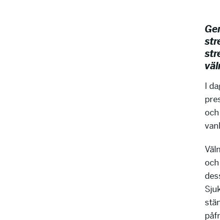
Gen
str
str
väl
I d
pre
och
vanl
Väl
och 
des
Sjuk
stä
påfr