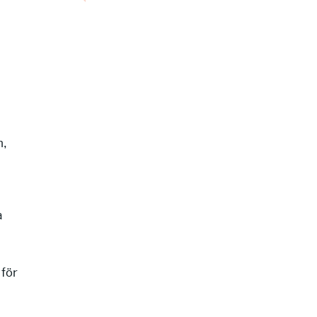
n,
a
 för