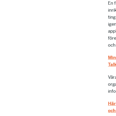
En 
inri
ting
ige
appl
för
och 
Min
Tal
Våra
org
inf
Här
och