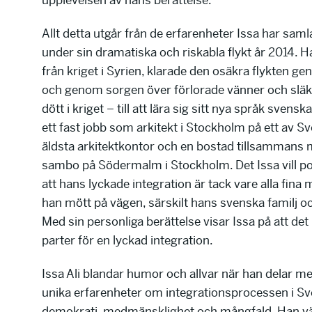
Allt detta utgår från de erfarenheter Issa har saml
under sin dramatiska och riskabla flykt år 2014. H
från kriget i Syrien, klarade den osäkra flykten 
och genom sorgen över förlorade vänner och slä
dött i kriget – till att lära sig sitt nya språk svensk
ett fast jobb som arkitekt i Stockholm på ett av S
äldsta arkitektkontor och en bostad tillsammans 
sambo på Södermalm i Stockholm. Det Issa vill p
att hans lyckade integration är tack vare alla fina
han mött på vägen, särskilt hans svenska familj 
Med sin personliga berättelse visar Issa på att det
parter för en lyckad integration.
Issa Ali blandar humor och allvar när han delar me
unika erfarenheter om integrationsprocessen i Sv
demokrati, medmänsklighet och mångfald. Han vä