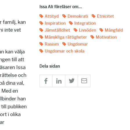
Issa Ali föreläser om...
Attityd
Demokrati
Etnicitet
r familj, kan
Inspiration
Integration
ni inte vet
Jämställdhet
Livsöden
Mångfald
Mänskliga rättigheter
Motivation
Rasism
Ungdomar
an kan välja
Ungdomar och skola
gen till att
Dela sidan
läsaren Issa
rättelse och
på dina val,
. Med en
llbinder han
till publiken
ort i olika
ar