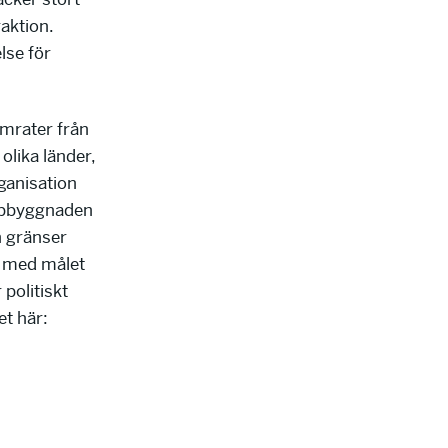
aktion.
lse för
amrater från
olika länder,
ganisation
uppbyggnaden
n gränser
, med målet
 politiskt
et här: