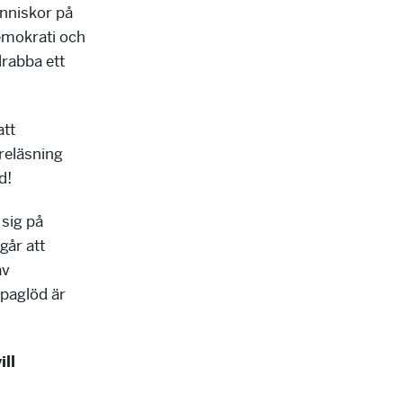
änniskor på
emokrati och
drabba ett
att
reläsning
d!
 sig på
går att
av
mpaglöd är
ill