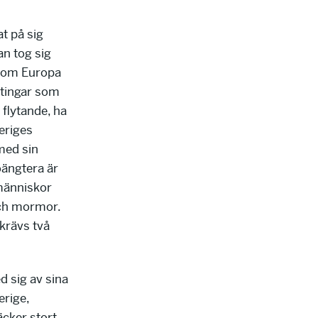
at på sig
an tog sig
genom Europa
ktingar som
a flytande, ha
veriges
med sin
oängtera är
 människor
och mormor.
 krävs två
d sig av sina
erige,
cker stort