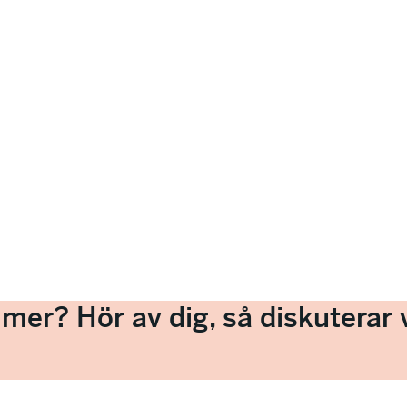
a mer? Hör av dig, så diskuterar v