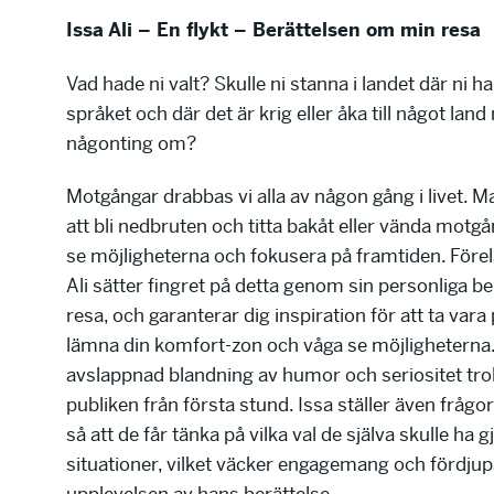
Issa Ali – En flykt – Berättelsen om min resa
Vad hade ni valt? Skulle ni stanna i landet där ni ha
språket och där det är krig eller åka till något land 
någonting om?
Motgångar drabbas vi alla av någon gång i livet. M
att bli nedbruten och titta bakåt eller vända motgån
se möjligheterna och fokusera på framtiden. Före
Ali sätter fingret på detta genom sin personliga be
resa, och garanterar dig inspiration för att ta vara 
lämna din komfort-zon och våga se möjligheterna
avslappnad blandning av humor och seriositet tro
publiken från första stund. Issa ställer även frågor 
så att de får tänka på vilka val de själva skulle ha gj
situationer, vilket väcker engagemang och fördjup
upplevelsen av hans berättelse.