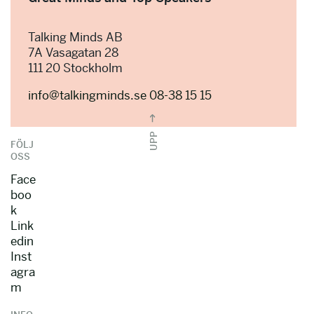
Talking Minds AB
7A Vasagatan 28
111 20 Stockholm
info@talkingminds.se
08-38 15 15
UPP
FÖLJ
OSS
Face
boo
k
Link
edin
Inst
agra
m