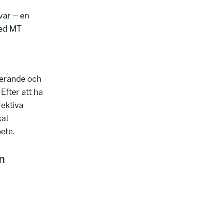
svar – en
med MT-
rerande och
Efter att ha
fektiva
kat
ete.
n