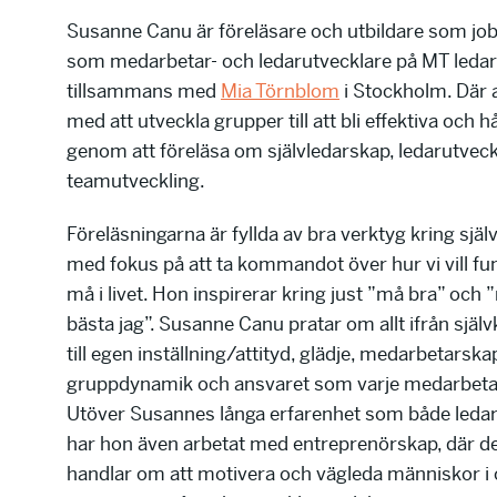
Susanne Canu är föreläsare och utbildare som jo
som medarbetar- och ledarutvecklare på MT leda
tillsammans med
Mia Törnblom
i Stockholm. Där 
med att utveckla grupper till att bli effektiva och 
genom att föreläsa om självledarskap, ledarutveck
teamutveckling.
Föreläsningarna är fyllda av bra verktyg kring sjä
med fokus på att ta kommandot över hur vi vill f
må i livet. Hon inspirerar kring just ”må bra” och 
bästa jag”. Susanne Canu pratar om allt ifrån sjä
till egen inställning/attityd, glädje, medarbetarska
gruppdynamik och ansvaret som varje medarbetar
Utöver Susannes långa erfarenhet som både ledar
har hon även arbetat med entreprenörskap, där d
handlar om att motivera och vägleda människor i 