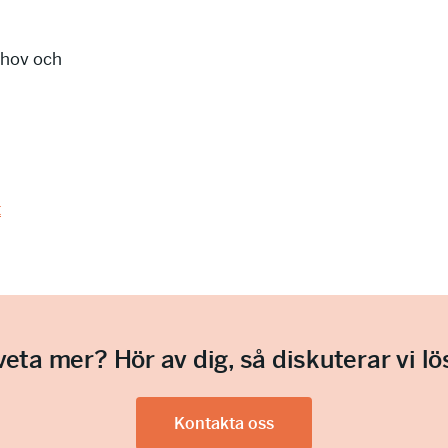
ehov och
t
 veta mer? Hör av dig, så diskuterar vi lö
Kontakta oss