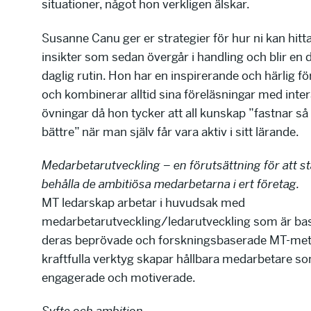
situationer, något hon verkligen älskar.
Susanne Canu ger er strategier för hur ni kan hitt
insikter som sedan övergår i handling och blir en d
daglig rutin. Hon har en inspirerande och härlig för
och kombinerar alltid sina föreläsningar med inter
övningar då hon tycker att all kunskap ”fastnar s
bättre” när man själv får vara aktiv i sitt lärande.
Medarbetarutveckling – en förutsättning för att s
behålla de ambitiösa medarbetarna i ert företag.
MT ledarskap arbetar i huvudsak med
medarbetarutveckling/ledarutveckling som är ba
deras beprövade och forskningsbaserade MT-met
kraftfulla verktyg skapar hållbara medarbetare s
engagerade och motiverade.