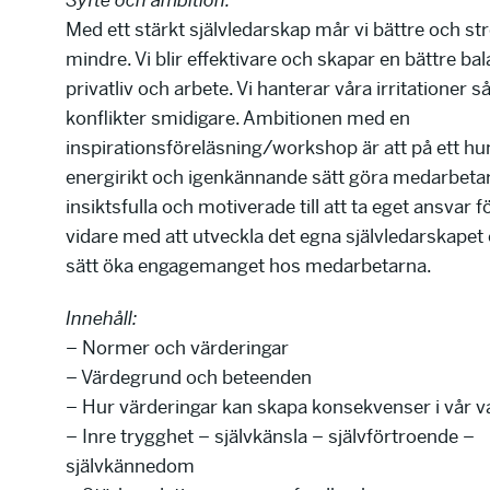
Syfte och ambition.
Med ett stärkt självledarskap mår vi bättre och st
mindre. Vi blir effektivare och skapar en bättre ba
privatliv och arbete. Vi hanterar våra irritationer 
konflikter smidigare. Ambitionen med en
inspirationsföreläsning/workshop är att på ett hu
energirikt och igenkännande sätt göra medarbeta
insiktsfulla och motiverade till att ta eget ansvar f
vidare med att utveckla det egna självledarskapet
sätt öka engagemanget hos medarbetarna.
Innehåll:
– Normer och värderingar
– Värdegrund och beteenden
– Hur värderingar kan skapa konsekvenser i vår 
– Inre trygghet – självkänsla – självförtroende –
självkännedom