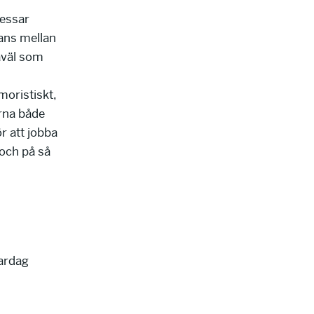
ressar
lans mellan
såväl som
moristiskt,
rna både
ör att jobba
 och på så
vardag