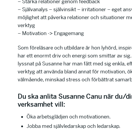
– Stärka relationer genom feedback
– Självanalys – självinsikt – irritationer – eget an
möjlighet att påverka relationer och situationer 
verktyg
– Motivation -> Engagemang
Som föreläsare och utbildare är hon lyhörd, inspi
har ett enormt driv och energi som smittar av sig. 
lyssnat på Susanne har man fått med sig enkla, ef
verktyg att använda bland annat för motivation, ö
välmående, minskad stress och förbättrat samarb
Du ska anlita Susanne Canu när du/di
verksamhet vill:
Öka arbetsglädjen och motivationen.
Jobba med självledarskap och ledarskap.