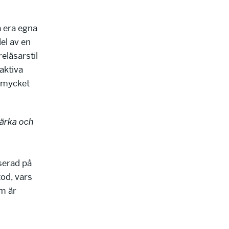
a era egna
el av en
eläsarstil
aktiva
å mycket
tärka och
serad på
od, vars
om är