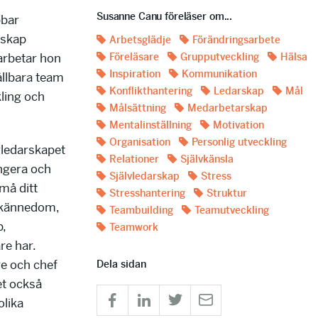
Susanne Canu föreläser om...
bbar
rskap
Arbetsglädje
Förändringsarbete
arbetar hon
Föreläsare
Grupputveckling
Hälsa
Inspiration
Kommunikation
hållbara team
Konflikthantering
Ledarskap
Mål
ling och
Målsättning
Medarbetarskap
Mentalinställning
Motivation
Organisation
Personlig utveckling
lvledarskapet
Relationer
Självkänsla
ungera och
Självledarskap
Stress
”må ditt
Stresshantering
Struktur
lvkännedom,
Teambuilding
Teamutveckling
p,
Teamwork
e har.
e och chef
Dela sidan
et också
olika