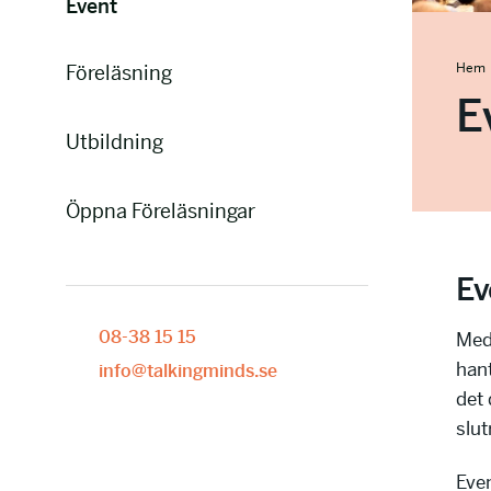
Event
Hem
Föreläsning
E
Utbildning
Öppna Föreläsningar
Ev
08-38 15 15
Med 
hant
info@talkingminds.se
det 
slut
Even