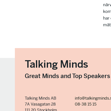
när
kom
har 
mätb
Talking Minds
Great Minds and Top Speakers
Talking Minds AB
info@talkingminds.
7A Vasagatan 28
08-38 15 15
111 20 Stockholm