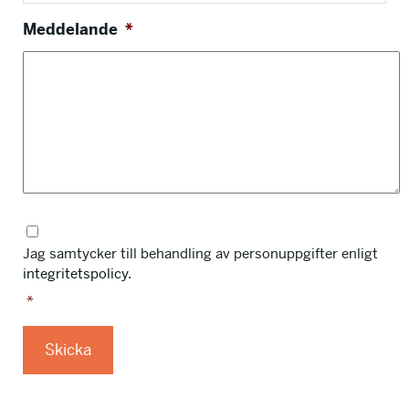
Meddelande
*
I
n
Jag samtycker till behandling av personuppgifter enligt
t
integritetspolicy
.
e
*
g
r
S
i
Skicka
P
t
A
e
M
t