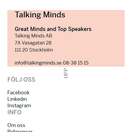
k
*
o
Talking Minds
n
t
r
Great Minds and Top Speakers
o
Talking Minds AB
l
7A Vasagatan 28
l
111 20 Stockholm
info@talkingminds.se
08-38 15 15
UPP
FÖLJ OSS
Facebook
Linkedin
Instagram
INFO
Om oss
Referenser