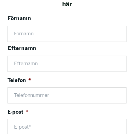
här
info@talkingminds.se
N
Förnamn
a
m
n
*
Efternamn
Telefon
*
E-post
*