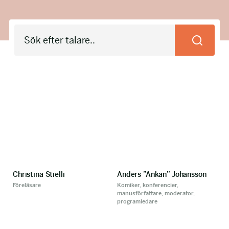
info@talkingminds.se
Christina Stielli
Anders ”Ankan” Johansson
Föreläsare
Komiker, konferencier,
manusförfattare, moderator,
programledare