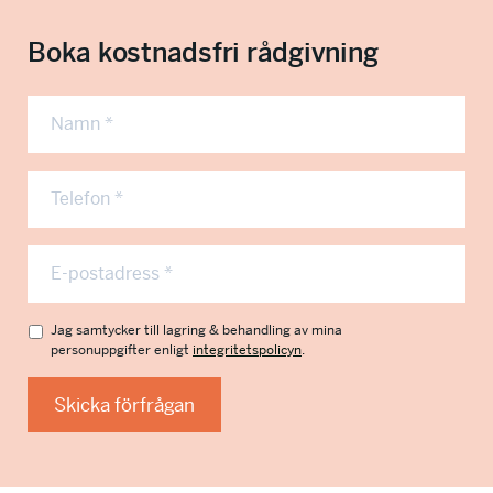
Boka kostnadsfri rådgivning
N
a
m
n
T
*
e
l
e
E
f
p
o
o
n
s
S
I
Jag samtycker till lagring & behandling av mina
n
personuppgifter enligt
integritetspolicyn
.
t
P
n
u
*
A
t
m
M
e
Skicka förfrågan
m
k
g
e
o
r
r
n
i