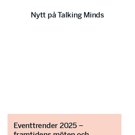
*
t
t
r
e
Nytt på Talking Minds
o
t
l
*
l
Eventtrender 2025 –
framtidens möten och