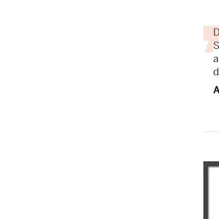
D
S
a
d
A