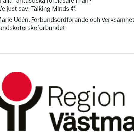
i alla fantastiska föreläsare ifrån?
e just say: Talking Minds 😊
arie Udén, Förbundsordförande och Verksamhet
andsköterskeförbundet