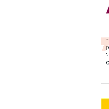
”
p
s
C