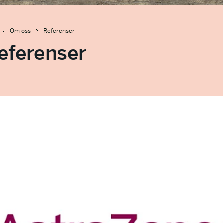
Om oss
Referenser
eferenser