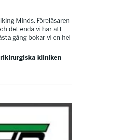
alking Minds. Föreläsaren
h det enda vi har att
ästa gång bokar vi en hel
lkirurgiska kliniken