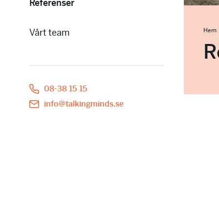
Referenser
Hem
Vårt team
R
08-38 15 15
info@talkingminds.se