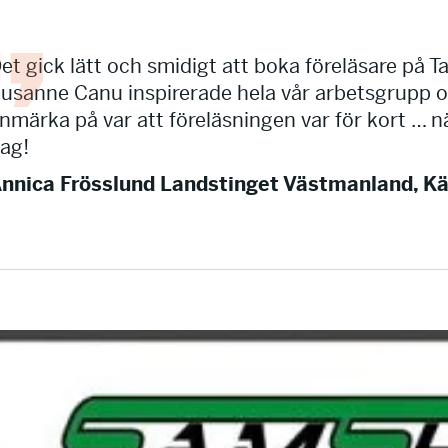
et gick lätt och smidigt att boka föreläsare på T
usanne Canu inspirerade hela vår arbetsgrupp oc
nmärka på var att föreläsningen var för kort … n
ag!
nnica Frösslund Landstinget Västmanland, Kär