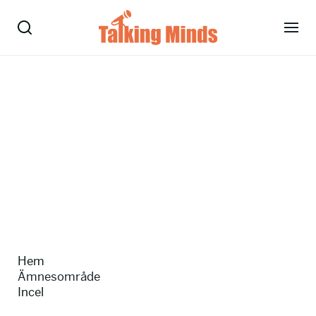
Talare
Tjänster
Evenemang
Om oss
Nyheter
Hem
Kontakt
Ämnesområde
Incel
08-38 15 15