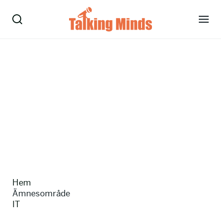
Talare
Tjänster
Evenemang
Om oss
Nyheter
Hem
Kontakt
Ämnesområde
IT
08-38 15 15