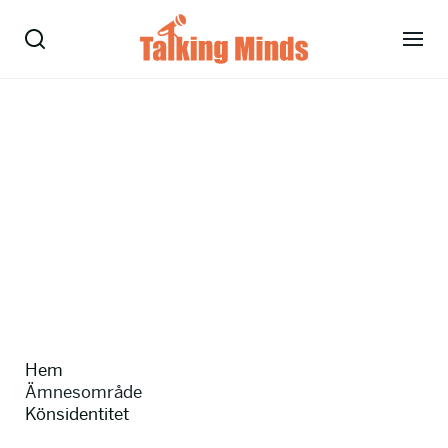
Talare
Tjänster
Evenemang
Om oss
Nyheter
Hem
Kontakt
Ämnesområde
Könsidentitet
08-38 15 15