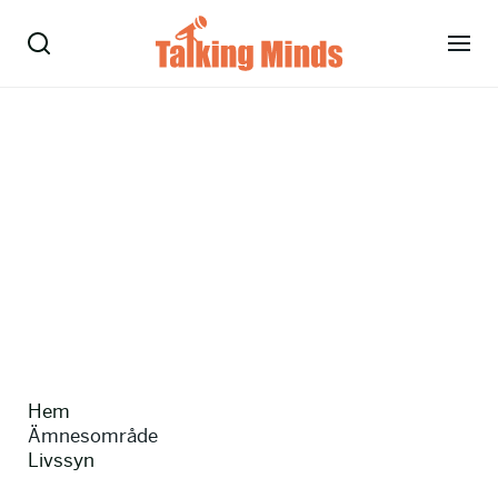
Talare
Tjänster
Evenemang
Om oss
Nyheter
Hem
Kontakt
Ämnesområde
Livssyn
08-38 15 15