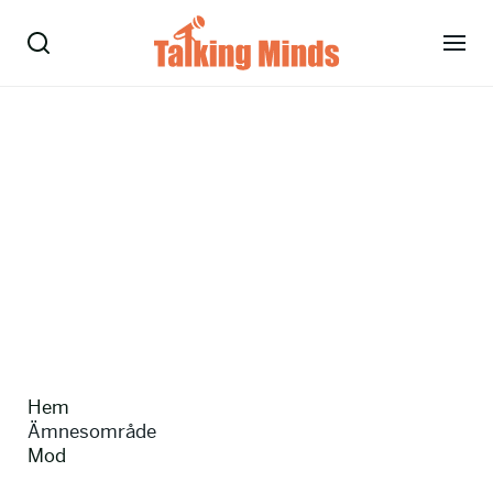
Talare
Tjänster
Evenemang
Om oss
Nyheter
Hem
Kontakt
Ämnesområde
Mod
08-38 15 15