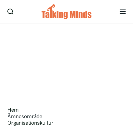
Talare
Tjänster
Evenemang
Om oss
Nyheter
Hem
Kontakt
Ämnesområde
Organisationskultur
08-38 15 15