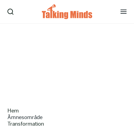
Talare
Tjänster
Evenemang
Om oss
Nyheter
Hem
Kontakt
Ämnesområde
Transformation
08-38 15 15