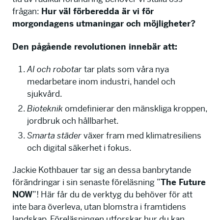
frågan:
Hur väl förberedda är vi för
morgondagens utmaningar och möjligheter?
Den pågående revolutionen innebär att:
AI och robotar
tar plats som våra nya
medarbetare inom industri, handel och
sjukvård.
Bioteknik
omdefinierar den mänskliga kroppen,
jordbruk och hållbarhet.
Smarta städer
växer fram med klimatresiliens
och digital säkerhet i fokus.
Jackie Kothbauer tar sig an dessa banbrytande
förändringar i sin senaste föreläsning ”
The Future
NOW
”! Här får du de verktyg du behöver för att
inte bara överleva, utan blomstra i framtidens
landskap. Föreläsningen utforskar hur du kan