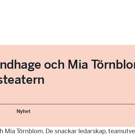
undhage och Mia Törnbl
steatern
Nyhet
 Mia Törnblom. De snackar ledarskap, teamutveckl