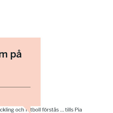
om på
ing och fotboll förstås … tills Pia