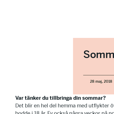
Somma
28 maj, 2018
Var tänker du tillbringa din sommar?
Det blir en hel del hemma med utflykter öv
bodde i 18 år. Ev också några veckor på n