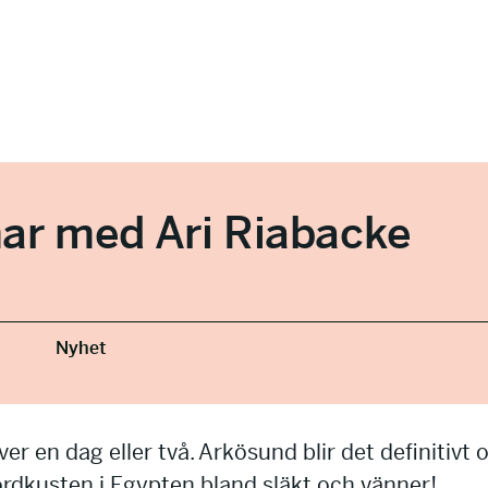
r med Ari Riabacke
Nyhet
er en dag eller två. Arkösund blir det definitivt 
ordkusten i Egypten bland släkt och vänner!