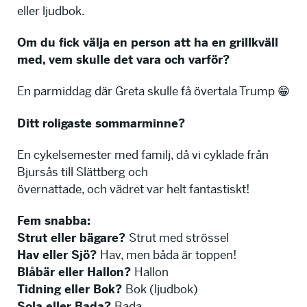
eller ljudbok.
Om du fick välja en person att ha en grillkväll
med, vem skulle det vara och varför?
En parmiddag där Greta skulle få övertala Trump 😁
Ditt roligaste sommarminne?
En cykelsemester med familj, då vi cyklade från
Bjursås till Slättberg och
övernattade, och vädret var helt fantastiskt!
Fem snabba:
Strut eller bägare?
Strut med strössel
Hav eller Sjö?
Hav, men båda är toppen!
Blåbär eller Hallon?
Hallon
Tidning eller Bok?
Bok (ljudbok)
Sola eller Bada?
Bada