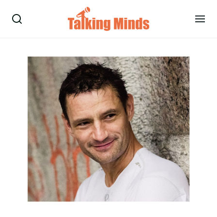
Talare
Tjänster
Evenemang
Om oss
Nyheter
Kontakt
08-38 15 15