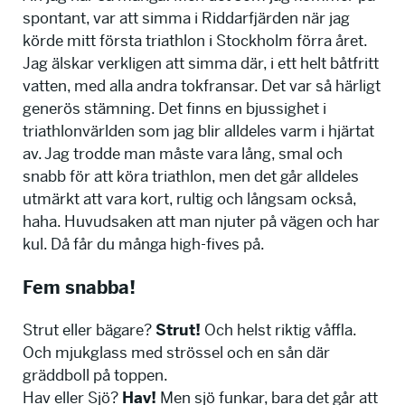
spontant, var att simma i Riddarfjärden när jag
körde mitt första triathlon i Stockholm förra året.
Jag älskar verkligen att simma där, i ett helt båtfritt
vatten, med alla andra tokfransar. Det var så härligt
generös stämning. Det finns en bjussighet i
triathlonvärlden som jag blir alldeles varm i hjärtat
av. Jag trodde man måste vara lång, smal och
snabb för att köra triathlon, men det går alldeles
utmärkt att vara kort, rultig och långsam också,
haha. Huvudsaken att man njuter på vägen och har
kul. Då får du många high-fives på.
Fem snabba!
Strut eller bägare?
Strut!
Och helst riktig våffla.
Och mjukglass med strössel och en sån där
gräddboll på toppen.
Hav eller Sjö?
Hav!
Men sjö funkar, bara det går att