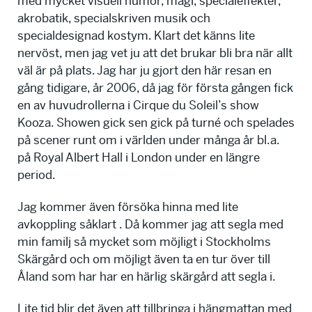
med mycket visuell humor, magi, specialeffekter,
akrobatik, specialskriven musik och
specialdesignad kostym. Klart det känns lite
nervöst, men jag vet ju att det brukar bli bra när allt
väl är på plats. Jag har ju gjort den här resan en
gång tidigare, år 2006, då jag för första gången fick
en av huvudrollerna i Cirque du Soleil’s show
Kooza. Showen gick sen gick på turné och spelades
på scener runt om i världen under många år bl.a.
på Royal Albert Hall i London under en längre
period.
Jag kommer även försöka hinna med lite
avkoppling såklart . Då kommer jag att segla med
min familj så mycket som möjligt i Stockholms
Skärgård och om möjligt även ta en tur över till
Åland som har har en härlig skärgård att segla i.
Lite tid blir det även att tillbringa i hängmattan med