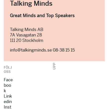
Talking Minds
Great Minds and Top Speakers
Talking Minds AB
7A Vasagatan 28
111 20 Stockholm
info@talkingminds.se
08-38 15 15
UPP
FÖLJ
OSS
Face
boo
k
Link
edin
Inst