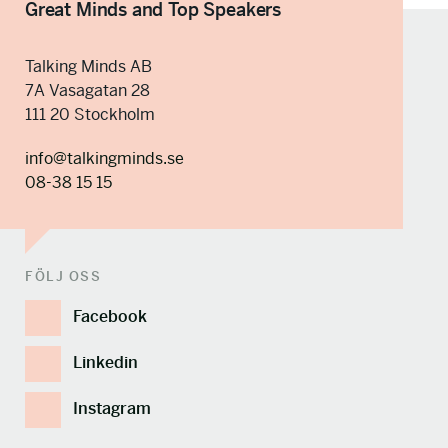
i
Great Minds and Top Speakers
s
k
t
Talking Minds AB
)
7A Vasagatan 28
111 20 Stockholm
info@talkingminds.se
08-38 15 15
FÖLJ OSS
Facebook
Linkedin
Instagram