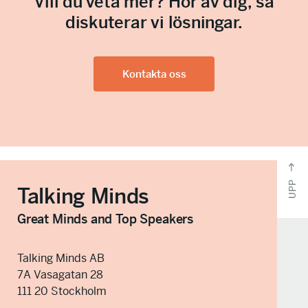
Vill du veta mer? Hör av dig, så
o
n
diskuterar vi lösningar.
l
u
l
m
m
e
Kontakta oss
r
(
O
b
l
i
g
a
t
UPP
Talking Minds
o
r
i
Great Minds and Top Speakers
s
k
t
Talking Minds AB
)
7A Vasagatan 28
111 20 Stockholm