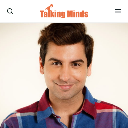
Talare
Tjänster
Evenemang
Om oss
Nyheter
Kontakt
08-38 15 15