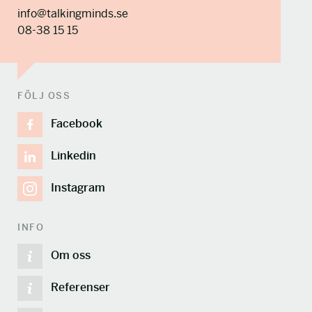
info@talkingminds.se
08-38 15 15
FÖLJ OSS
Facebook
Linkedin
Instagram
INFO
Om oss
Referenser