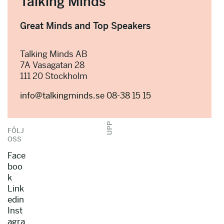
Talking Minds
Great Minds and Top Speakers
Talking Minds AB
7A Vasagatan 28
111 20 Stockholm
info@talkingminds.se
08-38 15 15
UPP
FÖLJ
OSS
Face
boo
k
Link
edin
Inst
agra