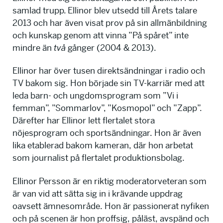
samlad trupp. Ellinor blev utsedd till Årets talare
2013 och har även visat prov på sin allmänbildning
och kunskap genom att vinna ”På spåret” inte
mindre än
två
gånger (2004 & 2013).
Ellinor har över tusen direktsändningar i radio och
TV bakom sig. Hon började sin TV-karriär med att
leda barn- och ungdomsprogram som ”Vi i
femman”, ”Sommarlov”, ”Kosmopol” och ”Zapp”.
Därefter har Ellinor lett flertalet stora
nöjesprogram och sportsändningar. Hon är även
lika etablerad bakom kameran, där hon arbetat
som journalist på flertalet produktionsbolag.
Ellinor Persson är en riktig moderatorveteran som
är van vid att sätta sig in i krävande uppdrag
oavsett ämnesområde. Hon är passionerat nyfiken
och på scenen är hon proffsig, påläst, avspänd och