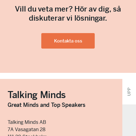
i
r
l
Vill du veta mer? Hör av dig, så
o
n
diskuterar vi lösningar.
l
u
l
m
m
e
Kontakta oss
r
(
O
b
l
i
g
a
t
UPP
Talking Minds
o
r
i
Great Minds and Top Speakers
s
k
t
Talking Minds AB
)
7A Vasagatan 28