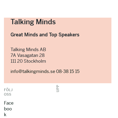
Talking Minds
Great Minds and Top Speakers
Talking Minds AB
7A Vasagatan 28
111 20 Stockholm
info@talkingminds.se
08-38 15 15
UPP
FÖLJ
OSS
Face
boo
k