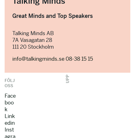
Talking Minds
Great Minds and Top Speakers
Talking Minds AB
7A Vasagatan 28
111 20 Stockholm
info@talkingminds.se
08-38 15 15
UPP
FÖLJ
OSS
Face
boo
k
Link
edin
Inst
agra