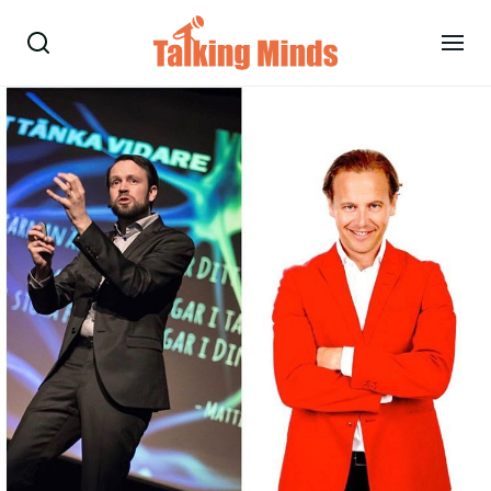
Talare
Tjänster
Evenemang
Om oss
Nyheter
Kontakt
08-38 15 15