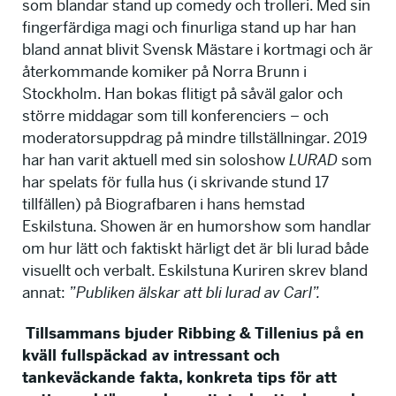
som blandar stand up comedy och trolleri. Med sin
fingerfärdiga magi och finurliga stand up har han
bland annat blivit Svensk Mästare i kortmagi och är
återkommande komiker på Norra Brunn i
Stockholm. Han bokas flitigt på såväl galor och
större middagar som till konferenciers – och
moderatorsuppdrag på mindre tillställningar. 2019
har han varit aktuell med sin soloshow
LURAD
som
har spelats för fulla hus (i skrivande stund 17
tillfällen) på Biografbaren i hans hemstad
Eskilstuna. Showen är en humorshow som handlar
om hur lätt och faktiskt härligt det är bli lurad både
visuellt och verbalt. Eskilstuna Kuriren skrev bland
annat:
”Publiken älskar att bli lurad av Carl”.
Tillsammans bjuder Ribbing & Tillenius på en
kväll fullspäckad av intressant och
tankeväckande fakta, konkreta tips för att