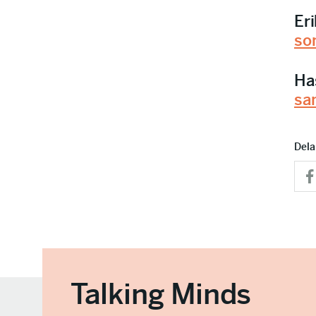
Eri
so
Ha
sa
Dela
Talking Minds