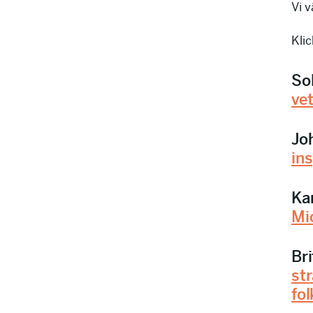
Vi v
Kli
So
ve
Jo
ins
Ka
Mic
Br
st
fo