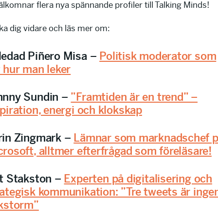
älkomnar flera nya spännande profiler till Talking Minds!
cka dig vidare och läs mer om:
ledad Piñero Misa –
Politisk moderator som
t hur man leker
hnny Sundin –
”Framtiden är en trend” –
piration, energi och klokskap
rin Zingmark –
Lämnar som marknadschef 
rosoft, alltmer efterfrågad som föreläsare!
it Stakston –
Experten på digitalisering och
rategisk kommunikation: ”Tre tweets är inge
lkstorm”