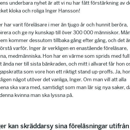
ns underbara nyhet är att vi nu har fått förstärkning av 
ket kloka och roliga Inger Hansson!
r har varit föreläsare i mer än tjugo år och hunnit beröra,
pirera och ge ny kunskap till över 300 000 människor. Må
dem kommer dessutom tillbaka gång efter gång, och det är 
förstå varför. Inger är verkligen en enastående föreläsare,
nna, medmänniska. Hon har en värme som sprids med full
t ända ner till sista bänkraden, och mitt i allvaret får hon o
gapskratta som vore hon ett riktigt stand up-proffs. Ja, ho
ligen något utöver det vanliga, Inger. Om man vill att alla
nena ska vara med, samtidigt som man lär sig nya saker, d
 denna kvinna man ska lyssna på.
er kan skräddarsy sina föreläsningar utifrån