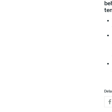
be
te
Dela