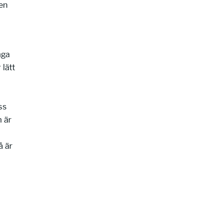
den
nga
lätt
ss
n är
å är