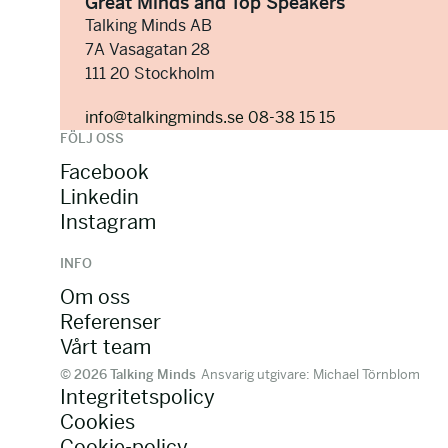
Great Minds and Top Speakers
Talking Minds AB
7A Vasagatan 28
111 20 Stockholm
info@talkingminds.se
08-38 15 15
FÖLJ OSS
Facebook
Linkedin
Instagram
INFO
Om oss
Referenser
Vårt team
© 2026 Talking Minds
Ansvarig utgivare: Michael Törnblom
Integritetspolicy
Cookies
Cookie-policy