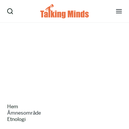
Talare
Tjänster
Evenemang
Om oss
Nyheter
Hem
Kontakt
Ämnesområde
Etnologi
08-38 15 15