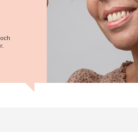
 och
r.