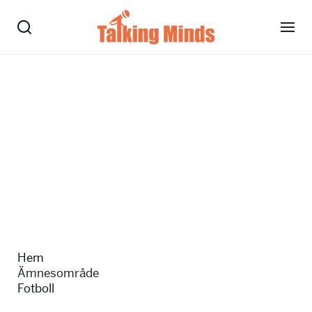
Talare
Tjänster
Evenemang
Om oss
Nyheter
Hem
Kontakt
Ämnesområde
Fotboll
08-38 15 15