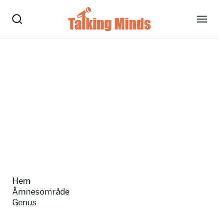
Talare
Tjänster
Evenemang
Om oss
Nyheter
Hem
Kontakt
Ämnesområde
Genus
08-38 15 15