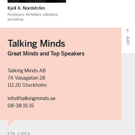
Kjell A. Nordström
Föreläsare, författare, utbildare,
workshop
UPP
Talking Minds
Great Minds and Top Speakers
Talking Minds AB
7A Vasagatan 28
111 20 Stockholm
info@talkingminds.se
08-38 15 15
FÖLJ OSS