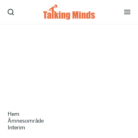
Talare
Tjänster
Evenemang
Om oss
Nyheter
Hem
Kontakt
Ämnesområde
Interim
08-38 15 15